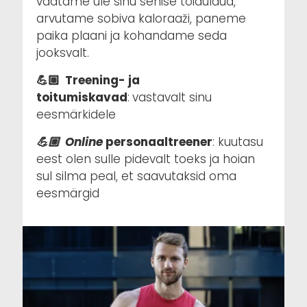
vaatame üle sinu senise toidulaua,
arvutame sobiva kaloraaži, paneme
paika plaani ja kohandame seda
jooksvalt.
💪🏼 Treening- ja
toitumiskavad
:
vastavalt sinu
eesmärkidele
💪🏼 Online
personaaltreener
: kuutasu
eest olen sulle pidevalt toeks ja hoian
sul silma peal, et saavutaksid oma
eesmärgid