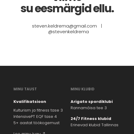
su eesmärgid ellu.
steven.keldrema@gmail.com
|
@stevenkeldrema
MINU TAUST
MINU KLUBID
Kvalifikatsioon
Arigato spordiklubi
Rannamõisa tee 3
Kulturism ja fitness tase 3
IntensivePT EQF tase 4
24/7 Fitness klubid
5+ aastat töökogemust
Erinevad klubid Tallinnas
Loe minu lugu ↗