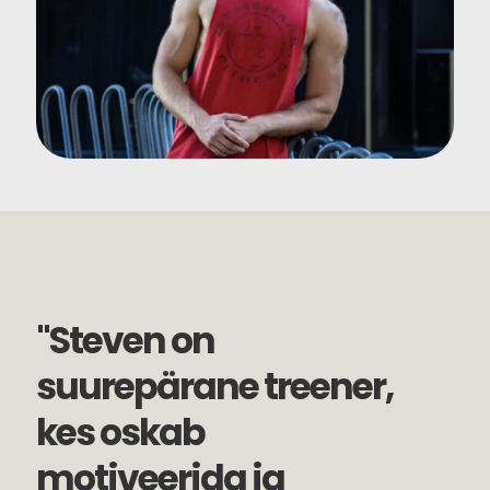
"Steven on
suurepärane treener,
kes oskab
motiveerida ja