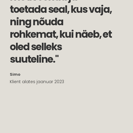
toetada seal, kus vaja,
ning nõuda
rohkemat, kui näeb, et
oled selleks
suuteline."
Simo
Klient alates jaanuar 2023