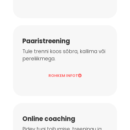
Paaristreening
Tule trenni koos sõbra, kallima või
pereliikmega.
ROHKEM INFOT
Online coaching
Pidev tugi toitumise, treeningu ja