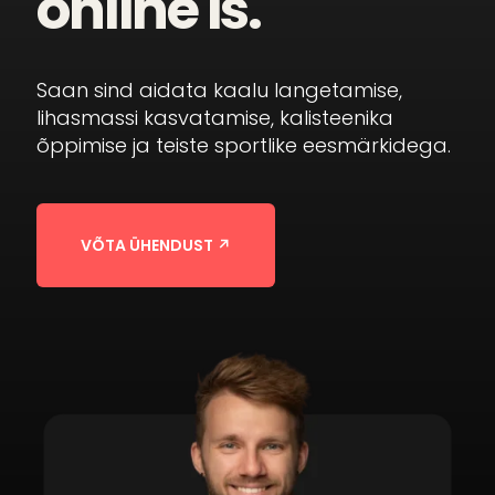
online'is.
Saan sind aidata kaalu langetamise,
lihasmassi kasvatamise, kalisteenika
õppimise ja teiste sportlike eesmärkidega.
VÕTA ÜHENDUST ↗