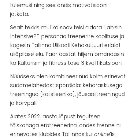
tulemusi ning see andis motivatsiooni
jätkata.
Sealt tekkis mul ka soov teisi aidata. Läbisin
IntensivePT personaaltreenerite koolituse ja
kogesin Tallinna Ülikooli Kehakultuuri erialal
üliõpilase elu. Paar aastat hiljem omandasin
ka Kulturism ja fitness tase 3 kvalifikatsiooni.
Nüüdseks olen kombineerinud kolm erinevat
südamelähedast spordiala: keharaskusega
treeningud (kalisteenika), jõusaalitreeningud
ja korvpall.
Alates 2022. aasta lõpust tegutsen
täiskohaga eratreenerina, andes trenne nii
erinevates klubides Tallinnas kui
online
'is.